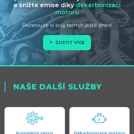
a snižte emise díky
dekarbonizaci
motoru
Rezervujte si svůj termín ještě dnes!
ZJISTIT VÍCE
NAŠE DALŠÍ SLUŽBY
Kompletní servis
Dekarbonizace motoru